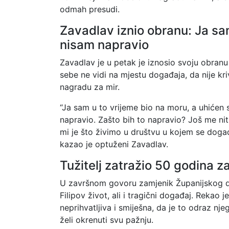
odmah presudi.
Zavadlav iznio obranu: Ja sam
nisam napravio
Zavadlav je u petak je iznosio svoju obranu
sebe ne vidi na mjestu događaja, da nije kr
nagradu za mir.
“Ja sam u to vrijeme bio na moru, a uhićen s
napravio. Zašto bih to napravio? Još me nit
mi je što živimo u društvu u kojem se događ
kazao je optuženi Zavadlav.
Tužitelj zatražio 50 godina z
U završnom govoru zamjenik Županijskog dr
Filipov život, ali i tragični događaj. Reka
neprihvatljiva i smiješna, da je to odraz njeg
želi okrenuti svu pažnju.