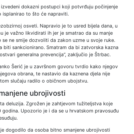
 izvedeni dokazni postupci koji potvrđuju počinjenje
isplanirao to što će napraviti.
ezobzirnoj osveti. Napravio je to usred bijela dana, u
u je važno likvidirati ih jer je smatrao da su manje
e se ne smije dozvoliti da zakon uzme u svoje ruke.
ba biti sankcionirano. Smatram da bi zatvorska kazna
ostvari generalna prevencija”, zaključio je Štrbac.
anko Šerić je u završnom govoru tvrdio kako njegov
i njegova obrana, te nastavio da kaznena djela nije
 tom slučaju radilo o običnom ubojstvu.
manjene ubrojivosti
ta deluzija. Zgrožen je zahtjevom tužiteljstva koje
 godina. Upozorio je i da se u hrvatskom pravosuđu
esuđuju.
ije dogodilo da osoba bitno smanjene ubrojivosti