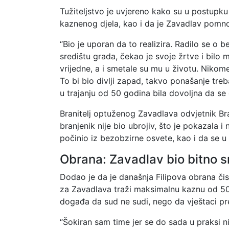
Tužiteljstvo je uvjereno kako su u postupku
kaznenog djela, kao i da je Zavadlav pomno 
“Bio je uporan da to realizira. Radilo se o b
središtu grada, čekao je svoje žrtve i bilo m
vrijedne, a i smetale su mu u životu. Nikom
To bi bio divlji zapad, takvo ponašanje tre
u trajanju od 50 godina bila dovoljna da se 
Branitelj optuženog Zavadlava odvjetnik Br
branjenik nije bio ubrojiv, što je pokazala 
počinio iz bezobzirne osvete, kao i da se u
Obrana: Zavadlav bio bitno s
Dodao je da je današnja Filipova obrana čis
za Zavadlava traži maksimalnu kaznu od 50
događa da sud ne sudi, nego da vještaci pr
“Šokiran sam time jer se do sada u praksi n