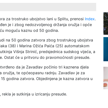
ra za trostruko ubojstvo lani u Splitu, prenosi
Index
.
đen je i zbog nedozvoljenog držanja oružja i opće
jveću moguću kaznu od 50 godina.
sudi na 50 godina zatvora zbog trostrukog ubojstva
rlaka (38) i Marina Ožića Paića (25) automatskom
tkinja Višnja Strinić, predsjednica sudskog vijeća, a
de. Ostat će u pritvoru do pravomoćnosti presude.
tvrđeno da je Zavadlav počinio tri kaznena djela
a oružja, te općeopasnu radnju. Zavadlav je za
 15 godina zatvora. Objedinjena je kazna zatvora u
rekla je sutkinja u izricanju presude.