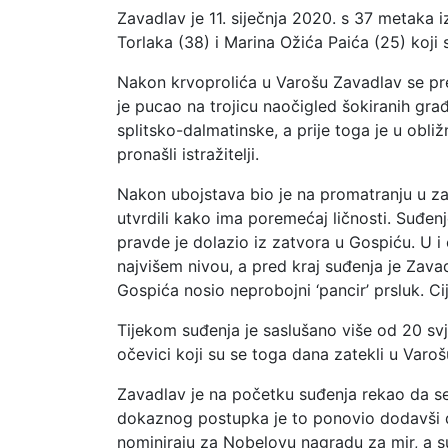
Zavadlav je 11. siječnja 2020. s 37 metaka
Torlaka (38) i Marina Ožića Paića (25) koji
Nakon krvoprolića u Varošu Zavadlav se pred
je pucao na trojicu naočigled šokiranih građ
splitsko-dalmatinske, a prije toga je u obli
pronašli istražitelji.
Nakon ubojstava bio je na promatranju u zag
utvrdili kako ima poremećaj ličnosti. Suđen
pravde je dolazio iz zatvora u Gospiću. U i
najvišem nivou, a pred kraj suđenja je Zavadl
Gospića nosio neprobojni ‘pancir’ prsluk. Ci
Tijekom suđenja je saslušano više od 20 svje
očevici koji su se toga dana zatekli u Varoš
Zavadlav je na početku suđenja rekao da s
dokaznog postupka je to ponovio dodavši da
nominiraju za Nobelovu nagradu za mir, a s