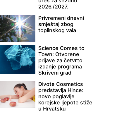
dres za sezonu
2026./2027.
Privremeni dnevni
smještaj zbog
toplinskog vala
Science Comes to
Town: Otvorene
prijave za četvrto
izdanje programa
Skriveni grad
Divote Cosmetics
predstavlja Hince:
novo poglavlje
korejske ljepote stiže
u Hrvatsku