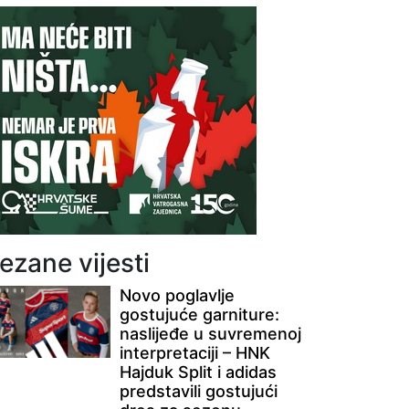
ezane vijesti
Novo poglavlje
gostujuće garniture:
naslijeđe u suvremenoj
interpretaciji – HNK
Hajduk Split i adidas
predstavili gostujući