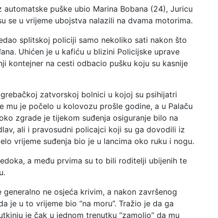
 iz automatske puške ubio Marina Bobana (24), Juricu
 su se u vrijeme ubojstva nalazili na dvama motorima.
ao splitskoj policiji samo nekoliko sati nakon što
ana. Uhićen je u kafiću u blizini Policijske uprave
žnji kontejner na cesti odbacio pušku koju su kasnije
rebačkoj zatvorskoj bolnici u kojoj su psihijatri
je mu je počelo u kolovozu prošle godine, a u Palaču
 oko zgrade je tijekom suđenja osiguranje bilo na
av, ali i pravosudni policajci koji su ga dovodili iz
jelo vrijeme suđenja bio je u lancima oko ruku i nogu.
doka, a među prvima su to bili roditelji ubijenih te
u.
e generalno ne osjeća krivim, a nakon završenog
 je u to vrijeme bio “na moru”. Tražio je da ga
utkinju je čak u jednom trenutku “zamolio” da mu