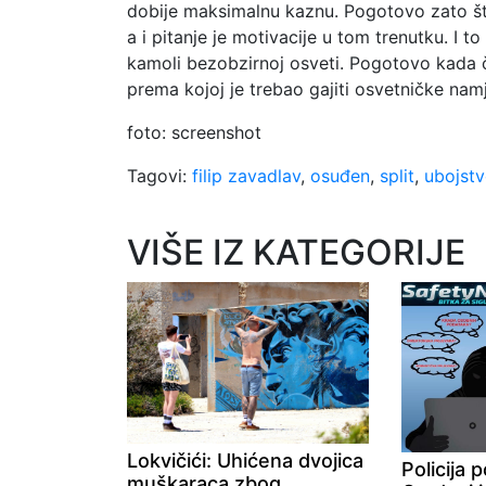
dobije maksimalnu kaznu. Pogotovo zato što
a i pitanje je motivacije u tom trenutku. I to
kamoli bezobzirnoj osveti. Pogotovo kada 
prema kojoj je trebao gajiti osvetničke namj
foto: screenshot
Tagovi:
filip zavadlav
,
osuđen
,
split
,
ubojst
VIŠE IZ KATEGORIJE
Lokvičići: Uhićena dvojica
Policija 
muškaraca zbog