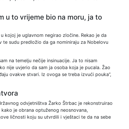
 u to vrijeme bio na moru, ja to
 u kojoj je uglavnom negirao zločine. Rekao je da
iv te sudu predložio da ga nominiraju za Nobelovu
am na temelju nečije insinuacije. Ja to nisam
ko nije uvjerio da sam ja osoba koja je pucala. Žao
aju ovakve stvari. Iz ovoga se treba izvući pouka”,
atvora
žavnog odvjetništva Žarko Štrbac je rekonstruirao
o je kako je obrana optuženog neosnovana,
ove ličnosti koju su utvrdili i vještaci te da na sebe