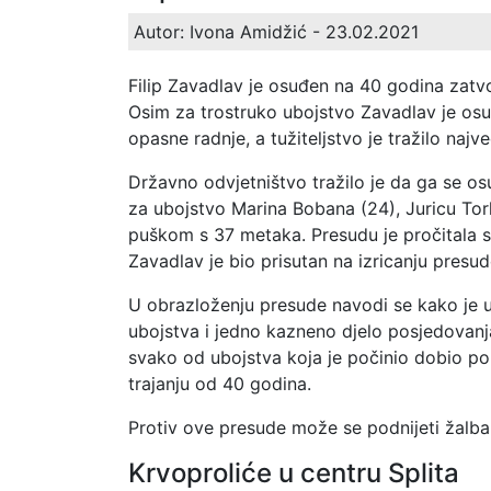
Autor: Ivona Amidžić
- 23.02.2021
Filip Zavadlav je osuđen na 40 godina zatvo
Osim za trostruko ubojstvo Zavadlav je osu
opasne radnje, a tužiteljstvo je tražilo na
Državno odvjetništvo tražilo je da ga se o
za ubojstvo Marina Bobana (24), Juricu To
puškom s 37 metaka. Presudu je pročitala su
Zavadlav je bio prisutan na izricanju presu
U obrazloženju presude navodi se kako je u
ubojstva i jedno kazneno djelo posjedovanj
svako od ubojstva koja je počinio dobio po
trajanju od 40 godina.
Protiv ove presude može se podnijeti žalba, 
Krvoproliće u centru Splita