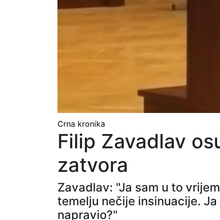
Crna kronika
Filip Zavadlav o
zatvora
Zavadlav: "Ja sam u to vrije
temelju nečije insinuacije. Ja
napravio?"