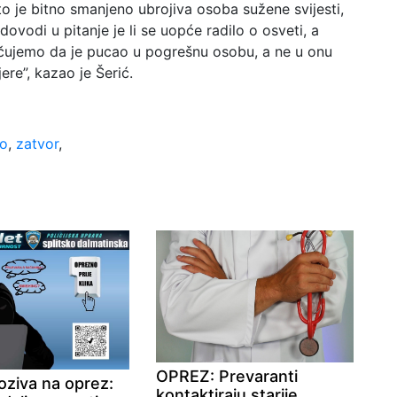
 je bitno smanjeno ubrojiva osoba sužene svijesti,
 dovodi u pitanje je li se uopće radilo o osveti, a
čujemo da je pucao u pogrešnu osobu, a ne u onu
ere”, kazao je Šerić.
vo
,
zatvor
,
OPREZ: Prevaranti
poziva na oprez:
kontaktiraju starije