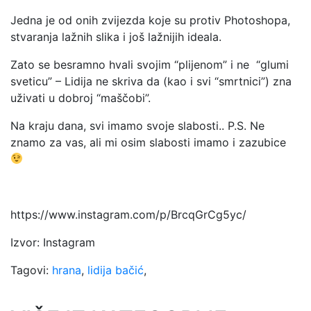
Jedna je od onih zvijezda koje su protiv Photoshopa,
stvaranja lažnih slika i još lažnijih ideala.
Zato se besramno hvali svojim “plijenom” i ne “glumi
sveticu” – Lidija ne skriva da (kao i svi “smrtnici”) zna
uživati u dobroj “maščobi”.
Na kraju dana, svi imamo svoje slabosti.. P.S. Ne
znamo za vas, ali mi osim slabosti imamo i zazubice
https://www.instagram.com/p/BrcqGrCg5yc/
Izvor: Instagram
Tagovi:
hrana
,
lidija bačić
,